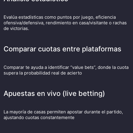
Evalúa estadísticas como puntos por juego, eficiencia
ofensiva/defensiva, rendimiento en casa/visitante o rachas
de victorias.
Comparar cuotas entre plataformas
Comparar te ayuda a identificar “value bets”, donde la cuota
supera la probabilidad real de acierto
Apuestas en vivo (live betting)
La mayoría de casas permiten apostar durante el partido,
ajustando cuotas constantemente