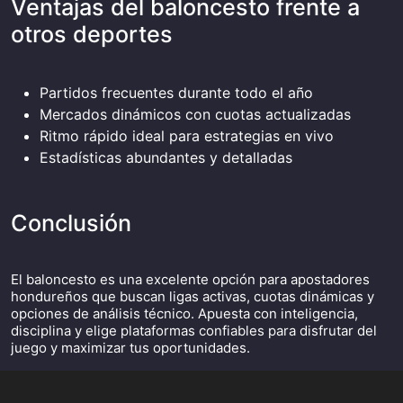
Ventajas del baloncesto frente a
otros deportes
Partidos frecuentes durante todo el año
Mercados dinámicos con cuotas actualizadas
Ritmo rápido ideal para estrategias en vivo
Estadísticas abundantes y detalladas
Conclusión
El baloncesto es una excelente opción para apostadores
hondureños que buscan ligas activas, cuotas dinámicas y
opciones de análisis técnico. Apuesta con inteligencia,
disciplina y elige plataformas confiables para disfrutar del
juego y maximizar tus oportunidades.