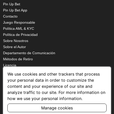
Pin Up Bet
Pin Up Bet App
Contacto
Juego Responsable
Política AML & KYC
Política de Privacidad
Sobre Nosotros
Sobre el Autor
Departamento de Comunicación
Métodos de Retiro
Licencia
We use cookies and other trackers that process
your personal data in order to customize the
content and your experience of our site and
© Copyright 2026 pinup-bet.hn
El sitio web pinup-bet.hn es operado por B.W.I. BLACK-WOOD
analyze traffic to our site. For more information on
LIMITED actuando como agente de pagos, una compañía
how we use your personal information.
registrada y establecida bajo las leyes de Chipre, con domicilio
social en Spyrou Kyprianou 61, SK HOUSE, 4003 Limassol,
Manage cookies
Chipre, su empresa matriz Carletta N. V. V. Carletta N.V. está